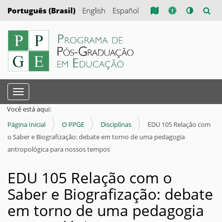
Português (Brasil)
English
Español
N
Toggle navigation
a
Você está aqui:
v
Página Inicial
O PPGE
Disciplinas
EDU 105 Relação com
e
o Saber e Biografização: debate em torno de uma pedagogia
g
antropológica para nossos tempos
a
ç
EDU 105 Relação com o
ã
Saber e Biografização: debate
o
em torno de uma pedagogia