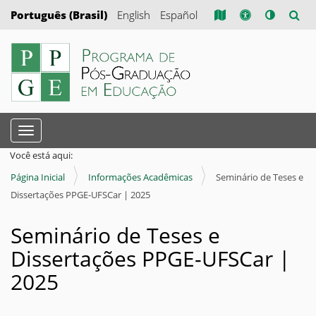
Português (Brasil)
English
Español
N
Toggle navigation
a
Você está aqui:
v
Página Inicial
Informações Acadêmicas
Seminário de Teses e
e
Dissertações PPGE-UFSCar | 2025
g
a
Seminário de Teses e
ç
Dissertações PPGE-UFSCar |
ã
2025
o