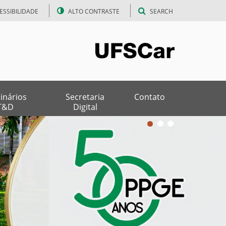
ESSIBILIDADE
ALTO CONTRASTE
SEARCH
inários
Secretaria
Contato
T&D
Digital
1
2
3