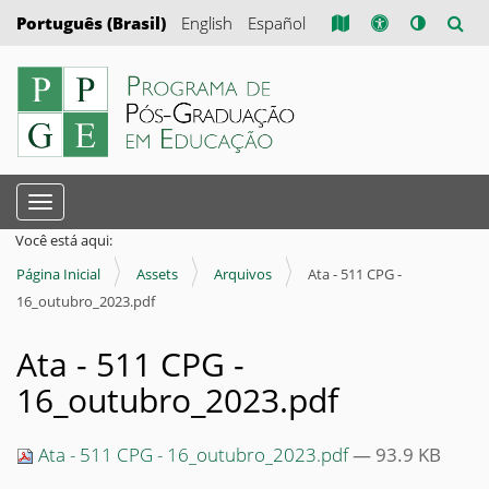
Português (Brasil)
English
Español
N
Toggle navigation
a
Você está aqui:
v
Página Inicial
Assets
Arquivos
Ata - 511 CPG -
e
16_outubro_2023.pdf
g
a
Ata - 511 CPG -
ç
16_outubro_2023.pdf
ã
o
Ata - 511 CPG - 16_outubro_2023.pdf
— 93.9 KB